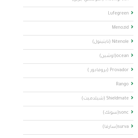
Lufegreen
Menozid
Nitenole (نايتينول)
ocean(اوشين)
Provador (بروفادور )
Rango
Shieldmate (شيلدميت)
sonc(سونك)
surva(سارفا)