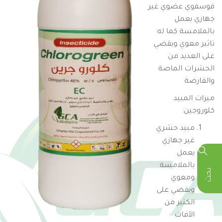
فوسفوي عضوي غير
جهازي يعمل
بالملامسة كما له
تاثير معوي ويقضي
على العديد من
الحشرات الماصة
والقارضة
ميزات المبيد
كلوروجين:
مبيد حشري
غير جهازي
يعمل
بالملامسة
بحث
ومعوي
ويقضي على
الكثير من
الآفات