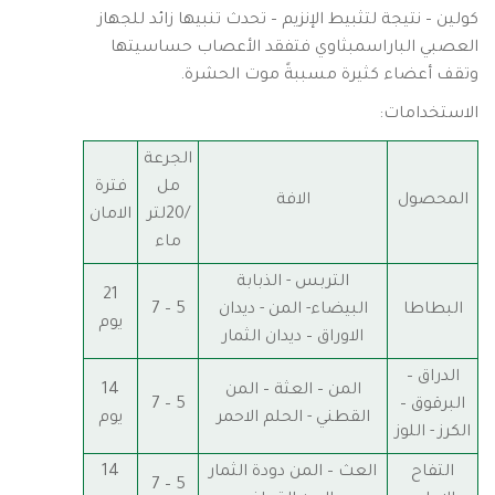
كولين – نتيجة لتثبيط الإنزيم – تحدث تنبيها زائد للجهاز
العصبي الباراسمبثاوي فتفقد الأعصاب حساسيتها
وتقف أعضاء كثيرة مسببةً موت الحشرة.
الاستخدامات:
الجرعة
مل
فترة
المحصول
الافة
/20لتر
الامان
ماء
التربس - الذبابة
21
البطاطا
البيضاء- المن - ديدان
5 – 7
يوم
الاوراق – ديدان الثمار
الدراق –
المن – العثة – المن
14
البرقوق –
5 – 7
القطني - الحلم الاحمر
يوم
الكرز - اللوز
التفاح
العث – المن دودة الثمار
14
5 – 7