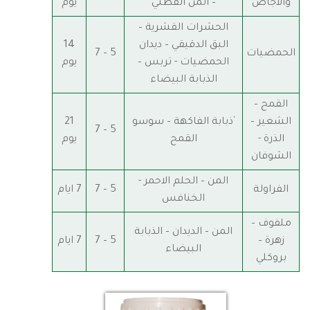
والاجاص
– المن القطني
يوم
الحشرات القشرية –
البق الدقيقي – ديدان
14
الحمضيات
5 – 7
الحمضيات - تربس –
يوم
الذبابة البيضاء
القمح –
الشعير –
`ذبابة الفاكهة – سوسو
21
5 – 7
الذرة -
القمح
يوم
الشوفان
المن – الحلم الاحمر -
الفراولة
5 – 7
7 ايام
الخنافس
ملفوف –
المن – الديدان – الذبابة
زهرة –
5 – 7
7 ايام
البيضاء
بروكلي